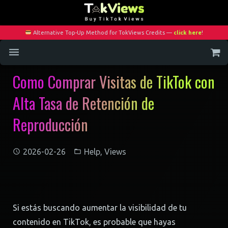
Alternative Top-Up Method for TokViews Credits —
click here
!
Como Comprar Visitas de TikTok con
Home
Alta Tasa de Retención de
Services
Reproducción
Blog
Contact
2026-02-26
Help
,
Views
My Account
Si estás buscando aumentar la visibilidad de tu
contenido en TikTok, es probable que hayas