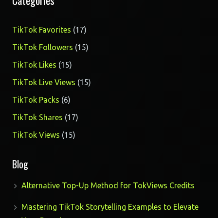
Categories
17
TikTok Favorites
17
products
15
TikTok Followers
15
products
15
TikTok Likes
15
products
15
TikTok Live Views
15
products
6
TikTok Packs
6
products
17
TikTok Shares
17
products
15
TikTok Views
15
products
Blog
Alternative Top-Up Method for TokViews Credits
Mastering TikTok Storytelling Examples to Elevate