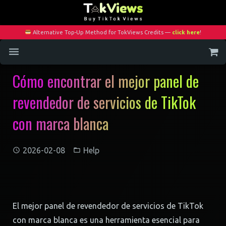
Alternative Top-Up Method for TokViews Credits —
click here
!
Cómo encontrar el mejor panel de
Home
revendedor de servicios de TikTok
Services
con marca blanca
Blog
Contact
2026-02-08
Help
My Account
El mejor panel de revendedor de servicios de TikTok
con marca blanca es una herramienta esencial para