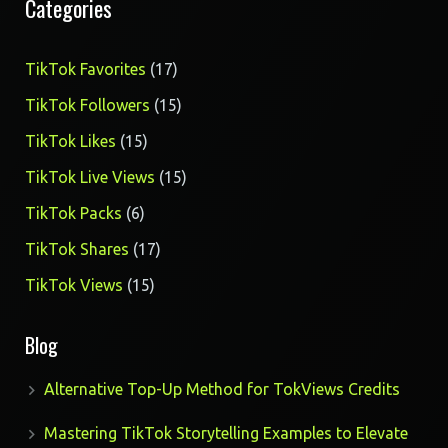
Categories
17
TikTok Favorites
17
products
15
TikTok Followers
15
products
15
TikTok Likes
15
products
15
TikTok Live Views
15
products
6
TikTok Packs
6
products
17
TikTok Shares
17
products
15
TikTok Views
15
products
Blog
Alternative Top-Up Method for TokViews Credits
Mastering TikTok Storytelling Examples to Elevate